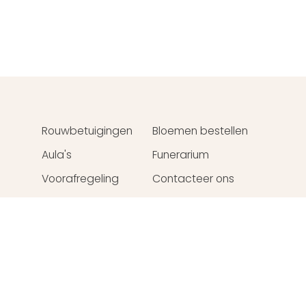
Rouwbetuigingen
Bloemen bestellen
u
Aula's
Funerarium
Voorafregeling
Contacteer ons
Webdesign
Crossmedial