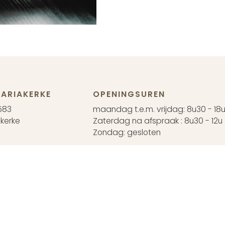
ARIAKERKE
OPENINGSUREN
583
maandag t.e.m. vrijdag: 8u30 - 18
kerke
Zaterdag na afspraak : 8u30 - 12u
Zondag: gesloten
EN
42
 na afspraak
koopsvoorwaarden
Annuleren
Retourneren
BTW BE 0426.374.683