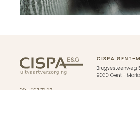
CISPA GENT-M
Brugsesteenweg 
9030 Gent - Maria
09 - 227 73 37
CISPA DRONG
info@cispa.be
Oude Abdijstraat 
9031 Drongen
Ma tem. za : enkel
©Cispa E&G
2026
Cookie Statement
Privacy Statement
Ver