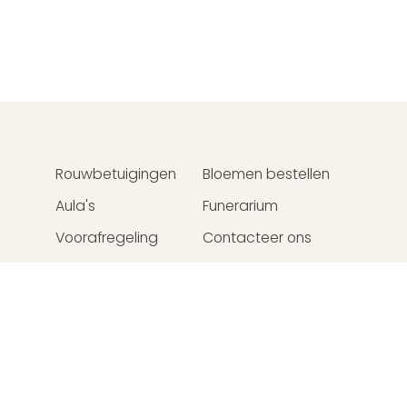
Rouwbetuigingen
Bloemen bestellen
u
Aula's
Funerarium
Voorafregeling
Contacteer ons
Webdesign
Crossmedial