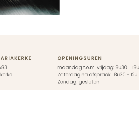
ARIAKERKE
OPENINGSUREN
583
maandag t.e.m. vrijdag: 8u30 - 18
kerke
Zaterdag na afspraak : 8u30 - 12u
Zondag: gesloten
EN
42
 na afspraak
koopsvoorwaarden
Annuleren
Retourneren
BTW BE 0426.374.683