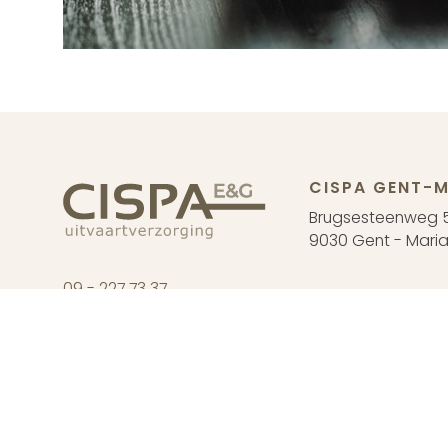
CISPA GENT-M
Brugsesteenweg 
9030 Gent - Maria
09 - 227 73 37
CISPA DRONG
info@cispa.be
Oude Abdijstraat 
9031 Drongen
Ma tem. za : enkel
©Cispa E&G
2026
Cookie Statement
Privacy Statement
Ver