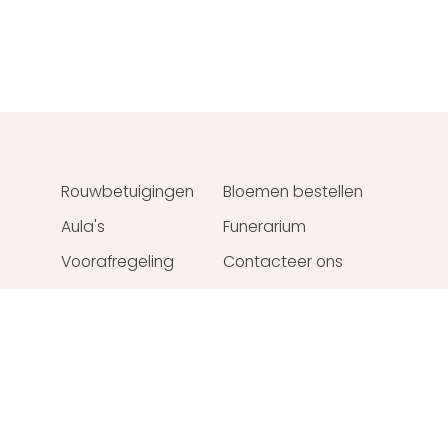
Rouwbetuigingen
Bloemen bestellen
u
Aula's
Funerarium
Voorafregeling
Contacteer ons
Webdesign
Crossmedial