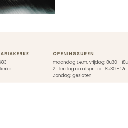
ARIAKERKE
OPENINGSUREN
583
maandag t.e.m. vrijdag: 8u30 - 18
kerke
Zaterdag na afspraak : 8u30 - 12u
Zondag: gesloten
EN
42
 na afspraak
koopsvoorwaarden
Annuleren
Retourneren
BTW BE 0426.374.683