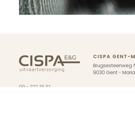
CISPA GENT-M
Brugsesteenweg 
9030 Gent - Maria
09 - 227 73 37
CISPA DRONG
info@cispa.be
Oude Abdijstraat 
9031 Drongen
Ma tem. za : enkel
©Cispa E&G
2026
Cookie Statement
Privacy Statement
Ver