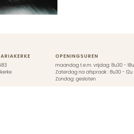
ARIAKERKE
OPENINGSUREN
583
maandag t.e.m. vrijdag: 8u30 - 18
kerke
Zaterdag na afspraak : 8u30 - 12u
Zondag: gesloten
EN
42
 na afspraak
koopsvoorwaarden
Annuleren
Retourneren
BTW BE 0426.374.683