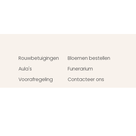
Rouwbetuigingen
Bloemen bestellen
u
Aula's
Funerarium
Voorafregeling
Contacteer ons
Webdesign
Crossmedial